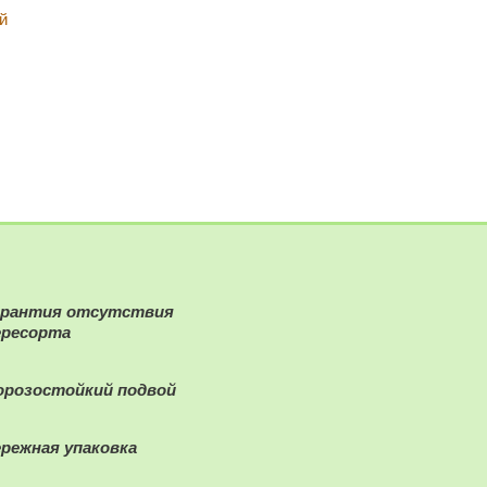
й
арантия отсутствия
ересорта
орозостойкий подвой
ережная упаковка