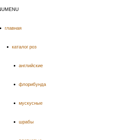
NU
MENU
главная
каталог роз
английские
флорибунда
мускусные
шрабы