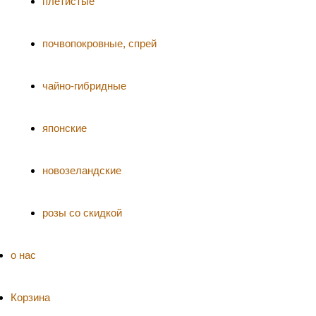
плетистые
почвопокровные, спрей
чайно-гибридные
японские
новозеландские
розы со скидкой
о нас
Корзина