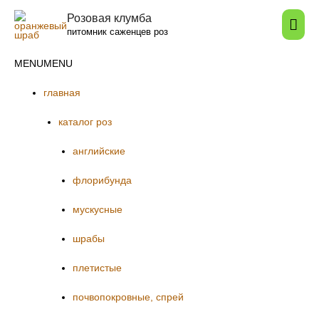
Розовая клумба
Гла
питомник саженцев роз
мен
MENU
MENU
главная
каталог роз
английские
флорибунда
мускусные
шрабы
плетистые
почвопокровные, спрей