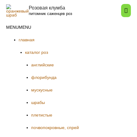
Розовая клумба
Гла
питомник саженцев роз
мен
MENU
MENU
главная
каталог роз
английские
флорибунда
мускусные
шрабы
плетистые
почвопокровные, спрей