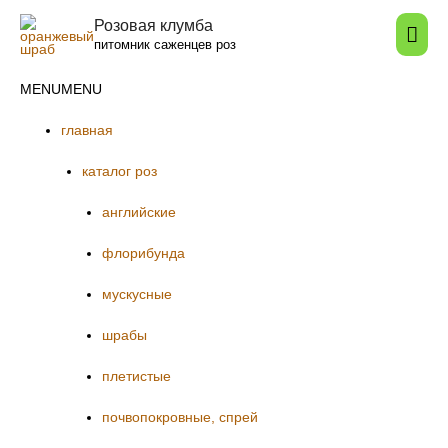
Розовая клумба
Гла
питомник саженцев роз
мен
MENU
MENU
главная
каталог роз
английские
флорибунда
мускусные
шрабы
плетистые
почвопокровные, спрей