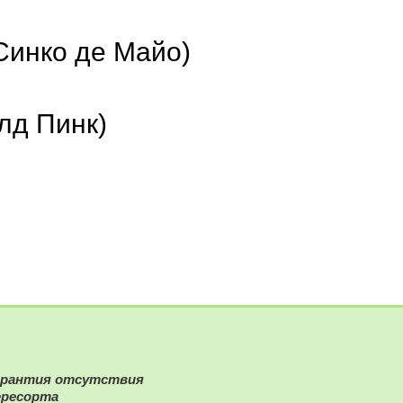
Синко де Майо)
клд Пинк)
арантия отсутствия
ересорта