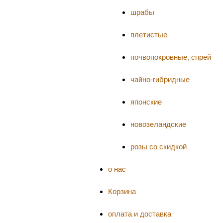
шрабы
плетистые
почвопокровные, спрей
чайно-гибридные
японские
новозеландские
розы со скидкой
о нас
Корзина
оплата и доставка