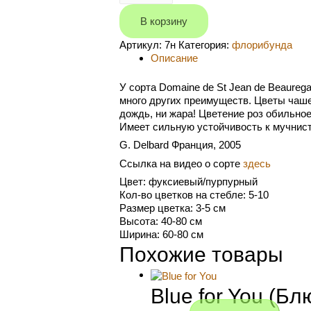
de
St
В корзину
Jean
Артикул:
7н
Категория:
флорибунда
de
Описание
Beauregard
(Домэн
дэ
У сорта Domaine de St Jean de Beaureg
Сэн
много других преимуществ. Цветы чаше
Жан
дождь, ни жара! Цветение роз обильно
дэ
Имеет сильную устойчивость к мучнист
Борэгар)
G. Delbard Франция, 2005
Ссылка на видео о сорте
здесь
Цвет: фуксиевый/пурпурный
Кол-во цветков на стебле: 5-10
Размер цветка: 3-5 см
Высота: 40-80 см
Ширина: 60-80 см
Похожие товары
Blue for You (Б