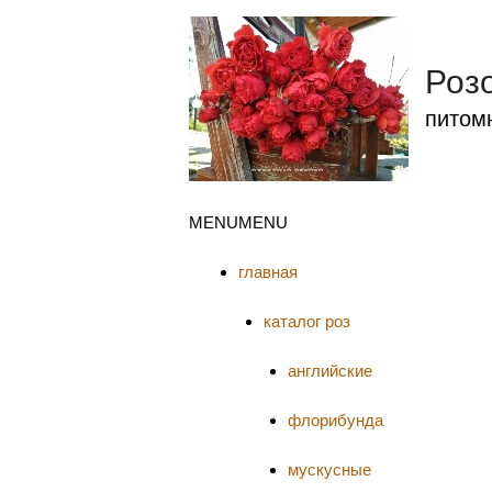
Роз
питом
MENU
MENU
главная
каталог роз
английские
флорибунда
мускусные