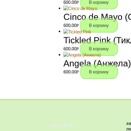
600.00
В корзину
Р
Cinco de Mayo (
600.00
В корзину
Р
Tickled Pink (Ти
600.00
В корзину
Р
Angela (Анжела)
600.00
В корзину
Р
г
мой сад
п