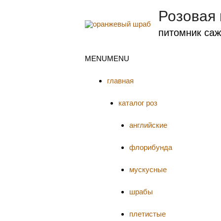
Розовая
питомник саж
MENU
MENU
главная
каталог роз
английские
флорибунда
мускусные
шрабы
плетистые