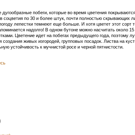
ые дугообразные побеги, которые во время цветения покрываю
в соцветия по 30 и более штук, почти полностью скрывающих ли
году лепестки темнеют еще больше. И хотя цветет этот сорт то
апоминается надолго! В одном бутоне можно насчитать около 15
тками. Цветение идет на побегах предыдущего года, поэтому л
я создания живых изгородей, групповых посадок. Листва на кус
ную устойчивость к мучнистой росе и черной пятнистости.
есь
)