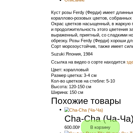
Куст розы Ferdy (Ферди) имеет длинн
кораллово-розовых цветов, собранных 
Окрас цветков насыщенный, в жаркую по
и продолжительность этого цветения з
выраженный, приятный, со сладкими но
обрезку. Розы Ferdy (Ферди) хороши дл
Сорт морозоустойчив, также имеет силь
Suzuki Япония, 1984
Ссылка на видео о сорте находится
зд
Цвет: коралловый
Размер цветка: 3-4 см
Кол-во цветков на стебле: 5-10
Высота: 120-150 см
Ширина: 150 см
Похожие товары
Cha-Cha (Ча-Ча
600.00
В корзину
Р