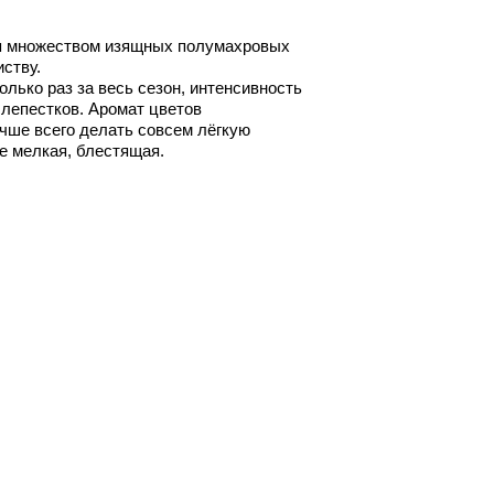
тся множеством изящных полумахровых
ству.
лько раз за весь сезон, интенсивность
 лепестков. Аромат цветов
учше всего делать совсем лёгкую
те мелкая, блестящая.