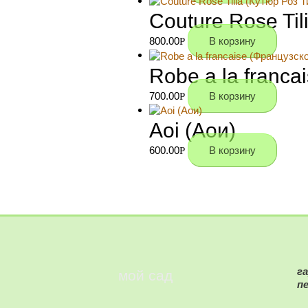
Couture Rose Til
800.00
В корзину
Р
Robe a la franca
700.00
В корзину
Р
Aoi (Аои)
600.00
В корзину
Р
г
мой сад
п