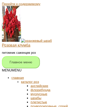
Перейти к содержимому
Розовая клумба
питомник саженцев роз
Главное меню
MENU
MENU
главная
каталог роз
английские
флорибунда
мускусные
шрабы
плетистые
почвопокровные, спрей