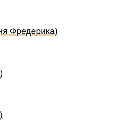
иня Фредерика)
)
)