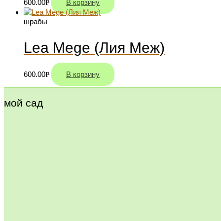
600.00
В корзину
Р
шрабы
Lea Mege (Лия Меж)
600.00
В корзину
Р
мой сад