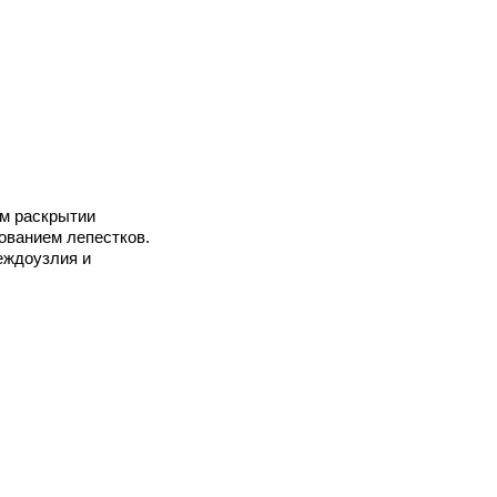
ом раскрытии
нованием лепестков.
междоузлия и