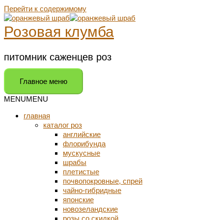
Перейти к содержимому
Розовая клумба
питомник саженцев роз
Главное меню
MENU
MENU
главная
каталог роз
английские
флорибунда
мускусные
шрабы
плетистые
почвопокровные, спрей
чайно-гибридные
японские
новозеландские
розы со скидкой