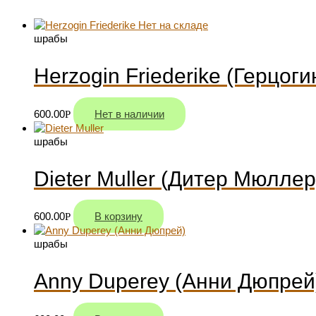
Нет на складе
шрабы
Herzogin Friederike (Герцог
600.00
Нет в наличии
Р
шрабы
Dieter Muller (Дитер Мюллер
600.00
В корзину
Р
шрабы
Anny Duperey (Анни Дюпрей