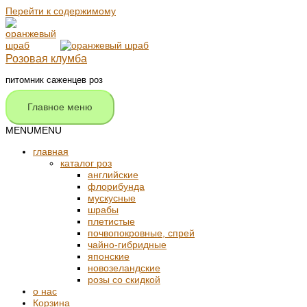
Перейти к содержимому
Розовая клумба
питомник саженцев роз
Главное меню
MENU
MENU
главная
каталог роз
английские
флорибунда
мускусные
шрабы
плетистые
почвопокровные, спрей
чайно-гибридные
японские
новозеландские
розы со скидкой
о нас
Корзина