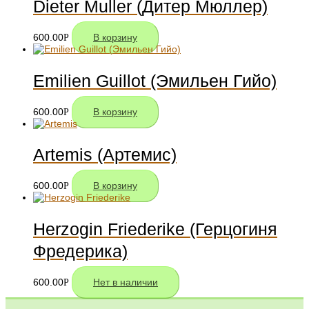
Dieter Muller (Дитер Мюллер)
600.00
Р
В корзину
Emilien Guillot (Эмильен Гийо)
600.00
Р
В корзину
Artemis (Артемис)
600.00
Р
В корзину
Herzogin Friederike (Герцогиня
Фредерика)
600.00
Р
Нет в наличии