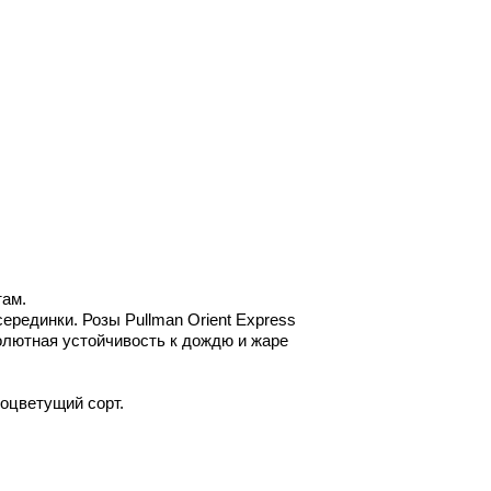
там.
серединки. Розы Pullman Orient Express
солютная устойчивость к дождю и жаре
ноцветущий сорт.