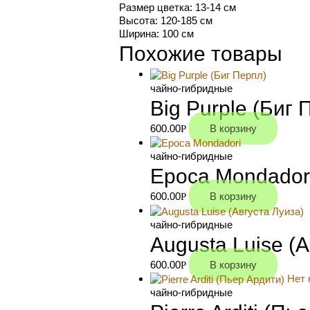
Размер цветка: 13-14 см
Высота: 120-185 см
Ширина: 100 см
Похожие товары
чайно-гибридные
Big Purple (Биг 
600.00
В корзину
Р
чайно-гибридные
Epoca Mondador
600.00
В корзину
Р
чайно-гибридные
Augusta Luise (
600.00
В корзину
Р
Нет 
чайно-гибридные