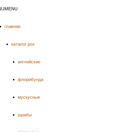
NU
MENU
главная
каталог роз
английские
флорибунда
мускусные
шрабы