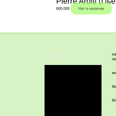
Pierre Arditi (Пь
600.00
Нет в наличии
Р
г
мой сад
п
м
б
б