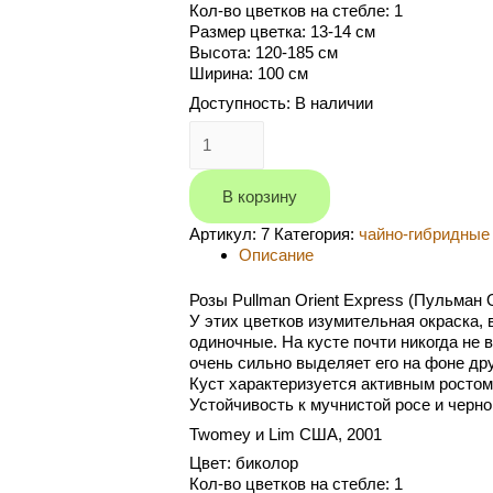
Кол-во цветков на стебле: 1
Размер цветка: 13-14 см
Высота: 120-185 см
Ширина: 100 см
Доступность:
В наличии
Количество
Pullman
Orient
Express
В корзину
(Пульман
Артикул:
7
Категория:
чайно-гибридные
Ориент
Описание
Экспресс)
Розы Pullman Orient Express (Пульман
У этих цветков изумительная окраска, в
одиночные. На кусте почти никогда не 
очень сильно выделяет его на фоне дру
Куст характеризуется активным ростом
Устойчивость к мучнистой росе и черн
Twomey и Lim США, 2001
Цвет: биколор
Кол-во цветков на стебле: 1