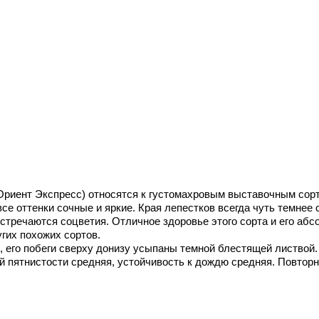
 Ориент Экспресс) относятся к густомахровым выставочным сор
се оттенки сочные и яркие. Края лепестков всегда чуть темнее 
встречаются соцветия. Отличное здоровье этого сорта и его аб
гих похожих сортов.
, его побеги сверху донизу усыпаны темной блестящей листвой.
ой пятнистости средняя, устойчивость к дождю средняя. Повтор