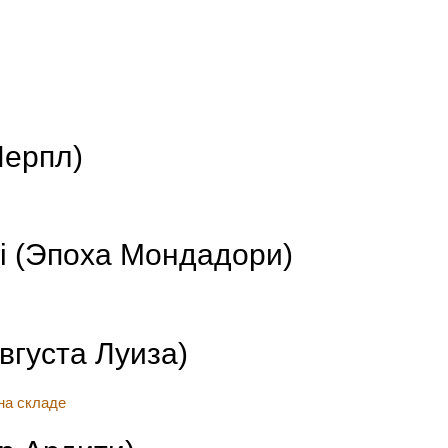
Перпл)
i (Эпоха Мондадори)
Августа Луиза)
на складе