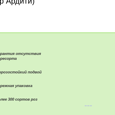
ер Ардити)
арантия отсутствия
ересорта
орозостойкий подвой
ережная упаковка
олее 300 сортов роз