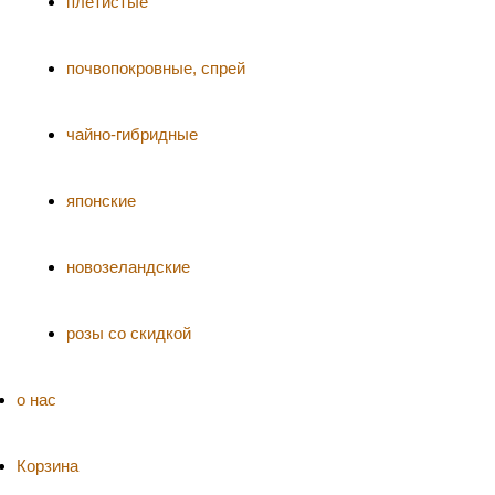
плетистые
почвопокровные, спрей
чайно-гибридные
японские
новозеландские
розы со скидкой
о нас
Корзина