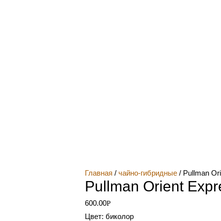
Главная
/
чайно-гибридные
/ Pullman Or
Pullman Orient Exp
600.00
Р
Цвет: биколор