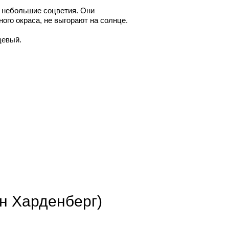
в небольшие соцветия. Они
ого окраса, не выгорают на солнце.
цевый.
он Харденберг)