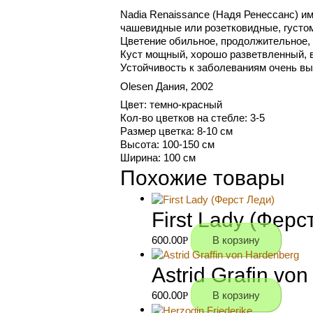
Nadia Renaissance (Надя Ренессанс) и
чашевидные или розетковидные, густома
Цветение обильное, продолжительное, 
Куст мощный, хорошо разветвленный, в
Устойчивость к заболеваниям очень вы
Olesen Дания, 2002
Цвет: темно-красный
Кол-во цветков на стебле: 3-5
Размер цветка: 8-10 см
Высота: 100-150 см
Ширина: 100 см
Похожие товары
First Lady (Ферс
600.00
В корзину
Р
Astrid Grafin v
600.00
В корзину
Р