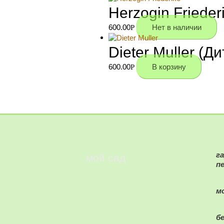
Herzogin Friede
600.00
Нет в наличии
Р
Dieter Muller (
600.00
В корзину
Р
г
мой сад
п
м
б