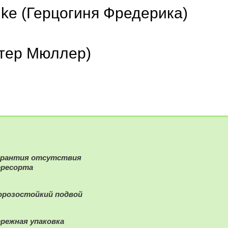
rike (Герцогиня Фредерика)
Дитер Мюллер)
арантия отсутствия
ересорта
орозостойкий подвой
ережная упаковка