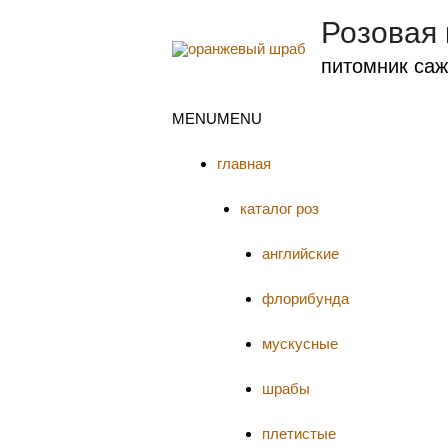
Розовая
питомник саж
MENU
MENU
главная
каталог роз
английские
флорибунда
мускусные
шрабы
плетистые