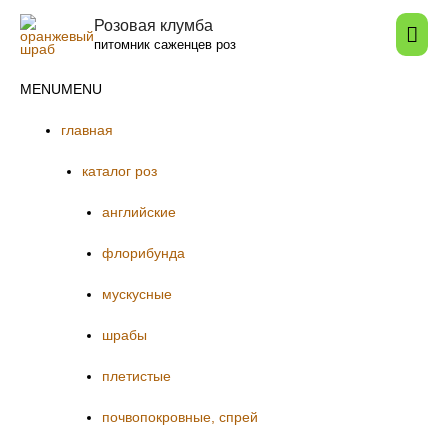
Розовая клумба
Гла
питомник саженцев роз
мен
MENU
MENU
главная
каталог роз
английские
флорибунда
мускусные
шрабы
плетистые
почвопокровные, спрей