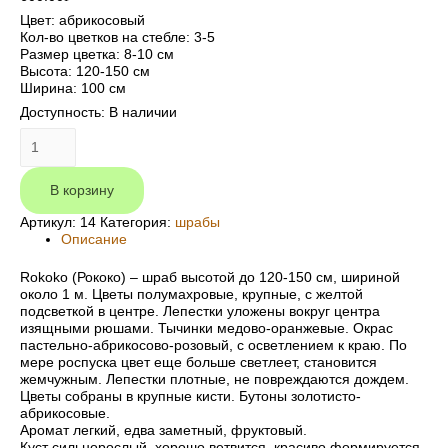
Цвет: абрикосовый
Кол-во цветков на стебле: 3-5
Размер цветка: 8-10 см
Высота: 120-150 см
Ширина: 100 см
Доступность:
В наличии
Количество
Rokoko
(Рококо)
В корзину
Артикул:
14
Категория:
шрабы
Описание
Rokoko (Рококо) – шраб высотой до 120-150 см, шириной
около 1 м. Цветы полумахровые, крупные, с желтой
подсветкой в центре. Лепестки уложены вокруг центра
изящными рюшами. Тычинки медово-оранжевые. Окрас
пастельно-абрикосово-розовый, с осветлением к краю. По
мере роспуска цвет еще больше светлеет, становится
жемчужным. Лепестки плотные, не повреждаются дождем.
Цветы собраны в крупные кисти. Бутоны золотисто-
абрикосовые.
Аромат легкий, едва заметный, фруктовый.
Куст сильнорослый, хорошо ветвится, красиво формируется.